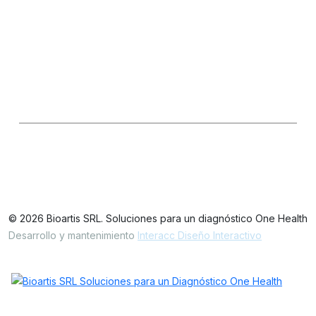
Consultas Técnicas
Seguinos en las redes
LinkedIn
IG
FB
Oficinas / Depósito
Simbrón 4728 CABA Argentina
© 2026 Bioartis SRL. Soluciones para un diagnóstico One Health
Desarrollo y mantenimiento
Interacc Diseño Interactivo