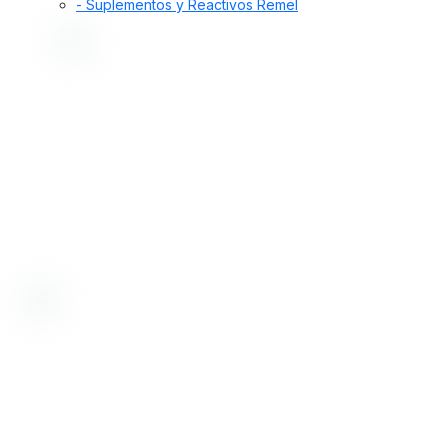
- Suplementos y Reactivos Remel
Desde 1998, nos dedicamos a proporcionar
soluciones de alta calidad. Ofrecemos insumos,
equipamiento y servicios para la prevención y
diagnóstico de enfermedades en humanos y
animales, incluyendo control de alimentos,
medicamentos, cosméticos y aguas.
Bioartis SRL tiene certificado su sistema de gestión de la calidad
por IRAM, según norma IRAM-ISO 9001:2015 con número de
registro RI 9000-3818