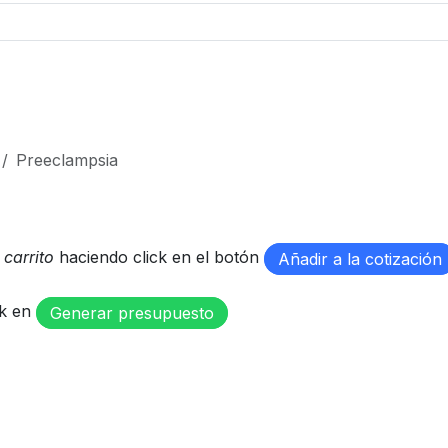
Preeclampsia
u
carrito
haciendo click en el botón
Añadir a la cotización
ck en
Generar presupuesto