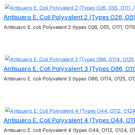
Antisuero E. Coli Polyvalent 2 (Types O26, O55
Antisuero E. coli Polyvalent 2 (types O26, O55, O111, O11
Antisuero E. Coli Polyvalent 3 (Types O86, O11
Antisuero E. coli Polyvalent 3 (types O86, O114, O125, O1
Antisuero E. Coli Polyvalent 4 (Types O44, O1
Antisuero E. coli Polyvalent 4 (types O44, O112, O124, O