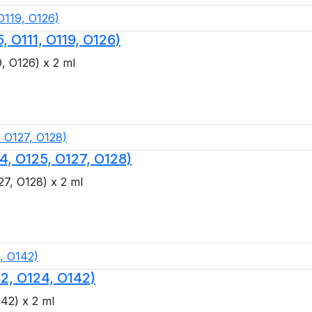
, O111, O119, O126)
9, O126) x 2 ml
4, O125, O127, O128)
27, O128) x 2 ml
12, O124, O142)
142) x 2 ml