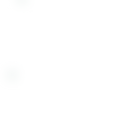
Desde 1998, nos dedicamos a proporcionar
soluciones de alta calidad. Ofrecemos insumos,
equipamiento y servicios para la prevención y
diagnóstico de enfermedades en humanos y
animales, incluyendo control de alimentos,
medicamentos, cosméticos y aguas.
Bioartis SRL tiene certificado su sistema de gestión de la calidad
por IRAM, según norma IRAM-ISO 9001:2015 con número de
registro RI 9000-3818
Institucional