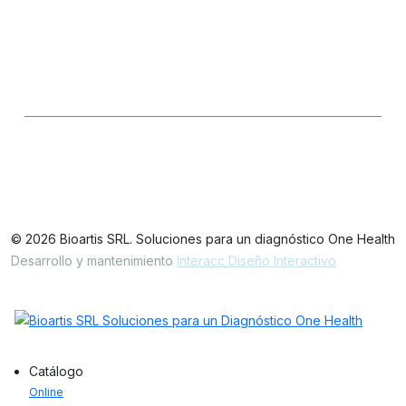
Seguinos en las redes
LinkedIn
IG
FB
Oficinas / Depósito
Simbrón 4728 CABA Argentina
© 2026 Bioartis SRL. Soluciones para un diagnóstico One Health
Desarrollo y mantenimiento
Interacc Diseño Interactivo
Catálogo
Online