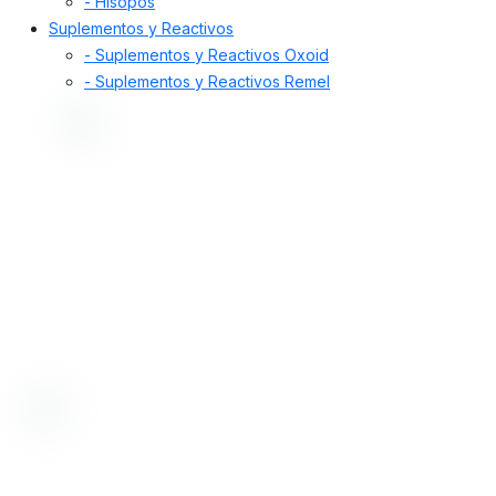
- Hisopos
Suplementos y Reactivos
- Suplementos y Reactivos Oxoid
- Suplementos y Reactivos Remel
Desde 1998, nos dedicamos a proporcionar
soluciones de alta calidad. Ofrecemos insumos,
equipamiento y servicios para la prevención y
diagnóstico de enfermedades en humanos y
animales, incluyendo control de alimentos,
medicamentos, cosméticos y aguas.
Bioartis SRL tiene certificado su sistema de gestión de la calidad