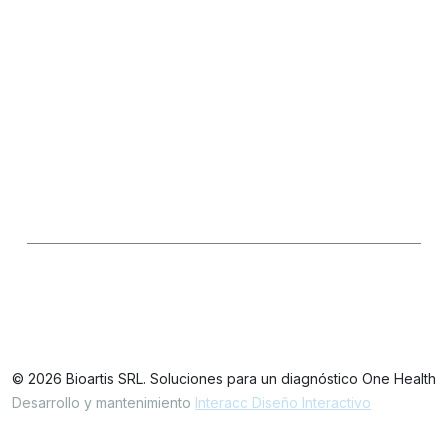
Información General
Ventas
Consultas Técnicas
Seguinos en las redes
LinkedIn
IG
FB
Oficinas / Depósito
Simbrón 4728 CABA Argentina
© 2026 Bioartis SRL. Soluciones para un diagnóstico One Health
Desarrollo y mantenimiento
Interacc Diseño Interactivo