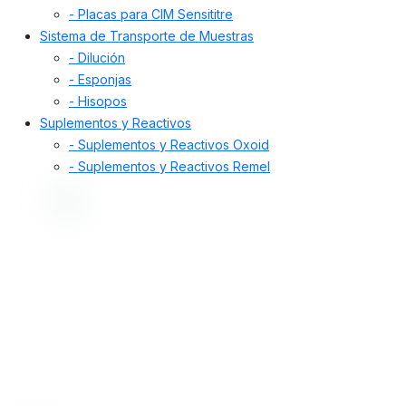
- Placas para CIM Sensititre
Sistema de Transporte de Muestras
- Dilución
- Esponjas
- Hisopos
Suplementos y Reactivos
- Suplementos y Reactivos Oxoid
- Suplementos y Reactivos Remel
Desde 1998, nos dedicamos a proporcionar
soluciones de alta calidad. Ofrecemos insumos,
equipamiento y servicios para la prevención y
diagnóstico de enfermedades en humanos y
animales, incluyendo control de alimentos,
medicamentos, cosméticos y aguas.