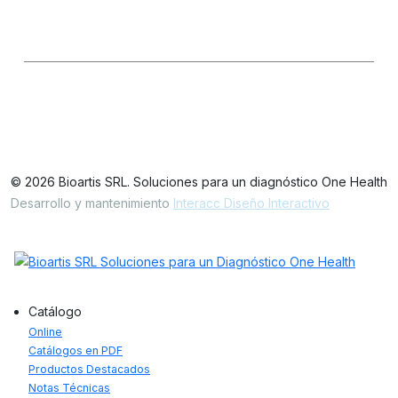
Seguinos en las redes
LinkedIn
IG
FB
Oficinas / Depósito
Simbrón 4728 CABA Argentina
© 2026 Bioartis SRL. Soluciones para un diagnóstico One Health
Desarrollo y mantenimiento
Interacc Diseño Interactivo
Catálogo
Online
Catálogos en PDF
Productos Destacados
Notas Técnicas