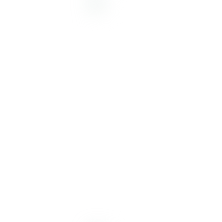
Desde 1998, nos dedicamos
a proporcionar soluciones
de alta calidad. Ofrecemos
insumos, equipamiento y
servicios para la prevención
y diagnóstico de
enfermedades en humanos y
animales, incluyendo control
de alimentos, medicamentos,
cosméticos y aguas.